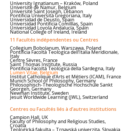
University Ignatianum – Kraków, Poland
Université de Namur, Belgium
Université Saint Joseph, Lebanon
Pontificia Università Gregoriana, Italy
Universidad de Deusto, Spain
Universidad Pontificia Comilllas, Spain
Universidad Loyola Andalucía, Spain
National College of Ireland, Ireland
11 Facultés indépendentes ou Centres
Collegium Bobolanum, Warszawa, Poland
Pontificia Facoltà Teologica dell’Italia Meridionale,
Italy
Centre Sèvres, France
Saint Thomas Institute, Russia
Pontificia Facoltà Teologica della Sardegna, Italy
Lumen Vitae, Belgium
Institut Catholique d’Arts et Métiers (ICAM), France
Munich School of Philosophy, Germany
Philosophisch-Theologische Hochschule Sankt
Georgen, Germany
Newman Institute, Sweden
Jesuit Worldwide Learning (JWL), Switzerland
Centres ou Facultés liés à d’autres institutions
Campion Hall, UK
Faculty of Philosophy and Religious Studies,
Croatia
Teologická fakulta – Trnavská univerzita, Slovakia