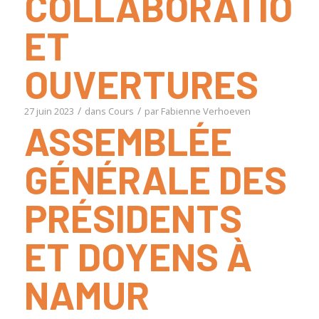
COLLABORATION
ET
OUVERTURES
/
/
27 juin 2023
dans
Cours
par
Fabienne Verhoeven
ASSEMBLÉE
GÉNÉRALE DES
PRÉSIDENTS
ET DOYENS À
NAMUR