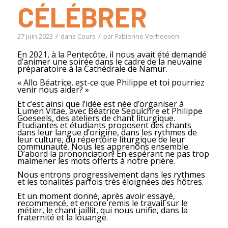
CÉLÉBRER
/
/
27 juin 2023
dans
Cours
par
Fabienne Verhoeven
En 2021, à la Pentecôte, il nous avait été demandé
d’animer une soirée dans le cadre de la neuvaine
préparatoire à la Cathédrale de Namur.
« Allo Béatrice, est-ce que Philippe et toi pourriez
venir nous aider? »
Et c’est ainsi que l’idée est née d’organiser à
Lumen Vitae, avec Béatrice Sepulchre et Philippe
Goeseels, des ateliers de chant liturgique.
Etudiantes et étudiants proposent des chants
dans leur langue d’origine, dans les rythmes de
leur culture, du répertoire liturgique de leur
communauté. Nous les apprenons ensemble.
D’abord la prononciation! En espérant ne pas trop
malmener les mots offerts à notre prière.
Nous entrons progressivement dans les rythmes
et les tonalités parfois très éloignées des nôtres.
Et un moment donné, après avoir essayé,
recommencé, et encore remis le travail sur le
métier, le chant jaillit, qui nous unifie, dans la
fraternité et la louange.