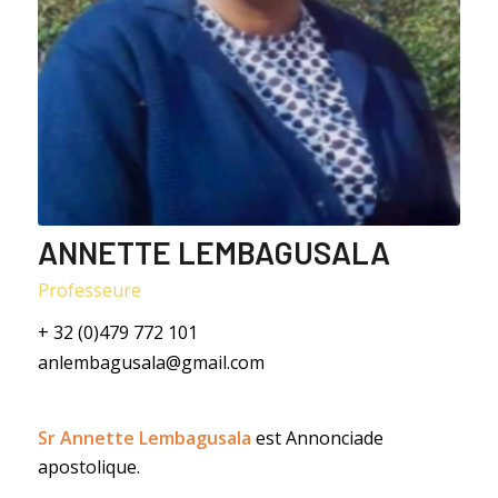
ANNETTE LEMBAGUSALA
Professeure
+ 32 (0)479 772 101
anlembagusala@gmail.com
Sr Annette Lembagusala
est Annonciade
apostolique.