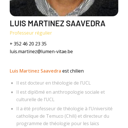
LUIS MARTINEZ SAAVEDRA
Professeur régulier
+ 352 46 20 23 35
luis.martinez@lumen-vitae.be
Luis Martinez Saavedra
est chilien
Il est docteur en théologie de l’UCL
Il est diplômé en anthropologie sociale et
culturelle de l’UCL
Il a été professeur de théologie à l’Université
catholique de Temuco (Chili) et directeur du
programme de théologie pour les laïcs