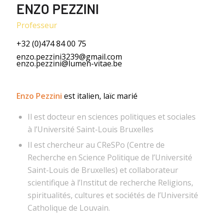
ENZO PEZZINI
Professeur
+32 (0)474 84 00 75
enzo.pezzini3239@gmail.com
enzo.pezzini@lumen-vitae.be
Enzo Pezzini
est italien, laïc marié
Il est docteur en sciences politiques et sociales
à l’Université Saint-Louis Bruxelles
Il est chercheur au CReSPo (Centre de
Recherche en Science Politique de l’Université
Saint-Louis de Bruxelles) et collaborateur
scientifique à l’Institut de recherche Religions,
spiritualités, cultures et sociétés de l’Université
Catholique de Louvain.