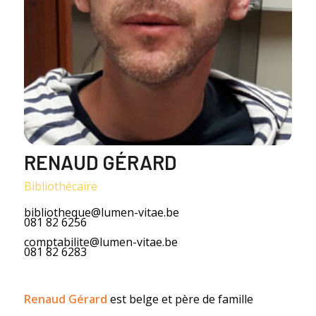
RENAUD GÉRARD
Bibliothécaire
bibliotheque@lumen-vitae.be
081 82 6256
comptabilite@lumen-vitae.be
081 82 6283
Renaud Gérard
est belge et père de famille