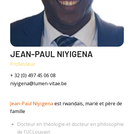
JEAN-PAUL NIYIGENA
Professeur
+ 32 (0) 497 45 06 08
niyigena@lumen-vitae.be
Jean-Paul Niyigena
est rwandais, marié et père de
famille
Docteur en théologie et docteur en philosophie
de l’UCLouvain