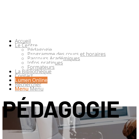
Accueil
Le Centre
Pédagogie
Programme des cours et horaires
Parcours Académiques
Infos pratiques
Formateurs
La Bibliothèque
Contact
Lumen Online
Rechercher
Menu
Menu
PÉDAGOGIE