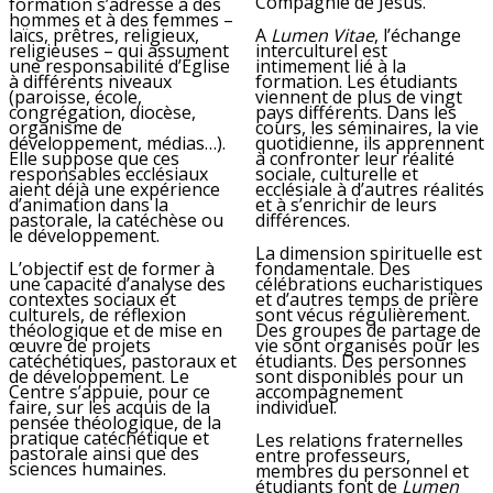
Compagnie de Jésus.
formation s’adresse à des
hommes et à des femmes –
laïcs, prêtres, religieux,
A
Lumen Vitae
, l’échange
religieuses – qui assument
interculturel est
une responsabilité d’Église
intimement lié à la
à différents niveaux
formation. Les étudiants
(paroisse, école,
viennent de plus de vingt
congrégation, diocèse,
pays différents. Dans les
organisme de
cours, les séminaires, la vie
développement, médias…).
quotidienne, ils apprennent
Elle suppose que ces
à confronter leur réalité
responsables ecclésiaux
sociale, culturelle et
aient déjà une expérience
ecclésiale à d’autres réalités
d’animation dans la
et à s’enrichir de leurs
pastorale, la catéchèse ou
différences.
le développement.
La dimension spirituelle est
L’objectif est de former à
fondamentale. Des
une capacité d’analyse des
célébrations eucharistiques
contextes sociaux et
et d’autres temps de prière
culturels, de réflexion
sont vécus régulièrement.
théologique et de mise en
Des groupes de partage de
œuvre de projets
vie sont organisés pour les
catéchétiques, pastoraux et
étudiants. Des personnes
de développement. Le
sont disponibles pour un
Centre s’appuie, pour ce
accompagnement
faire, sur les acquis de la
individuel.
pensée théologique, de la
pratique catéchétique et
Les relations fraternelles
pastorale ainsi que des
entre professeurs,
sciences humaines.
membres du personnel et
étudiants font de
Lumen