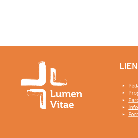
LIEN
Péd
Pro
Par
Inf
For