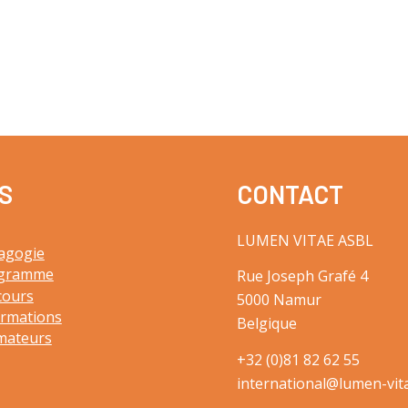
S
CONTACT
LUMEN VITAE ASBL
agogie
gramme
Rue Joseph Grafé 4
cours
5000 Namur
ormations
Belgique
mateurs
+32 (0)81 82 62 55
international@lumen-vit